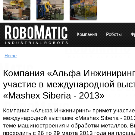
Компания
Роботы
Ф
You are here
Home
Компания «Альфа Инжиниринг
участие в международной выс
«Mashex Siberia - 2013»
Компания «Альфа Инжиниринг» примет участие
международной выставке «Mashex Siberia - 201
теме машиностроения и обработки металлов. В
проходить с 26 по 29 марта 2013 года на площ